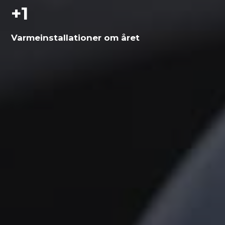
+
1
Varme­installationer om året
Skal vi hjælpe dig?
Vi vender tilbage hurtigst muligt.