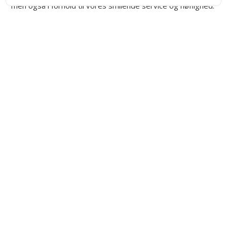
men også i forhold til vores smilende service og høflighed.
Kontakt
Indhent tilbud