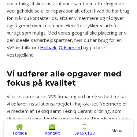
opsætning af dine installationer samt den efterfølgende
vedligeholdelse eller reparation alt efter, hvad du har brug
for. Når du kontakter os, aftaler vi nærmere og rådgiver
også gerne over telefonen. Herefter rykker vi ud så
hurtigt som muligt. Med vores geografiske placering er vi
den ideelle samarbejdspartner, hvis du har brug for en
VVS installatør i
Holbæk
,
Odsherred
og på hele
Vestsjælland.
Vi udfører alle opgaver med
fokus på kvalitet
Vi er et autoriseret VVS firma, og du har sikkerhed for, at
vi udfører installationsarbejdet i høj kvalitet. Ydermere er
vi medlem af Tekniq samt Tekniq Garanti ordning, som
skaber sikkerhed for dig som forbruger. Derudover er det
vigtigt for os at give alle vores kunder en god
Menu
kvalitetsoplevelse – både i forhold til det udførte arbejde,
Forside
Kontakt
59 65 61 28