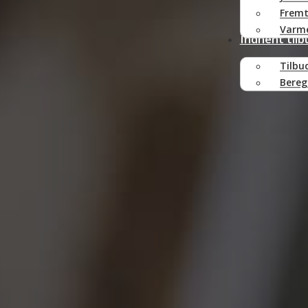
Fremt
Varme
Indhent tilb
Tilbu
Bereg