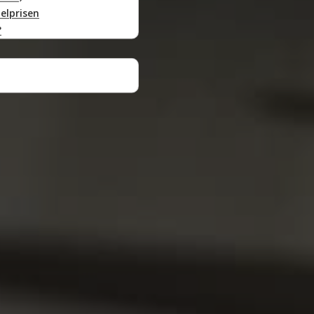
elprisen
?