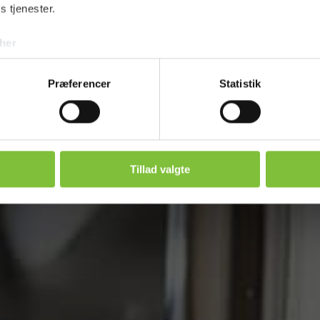
s tjenester.
her
Præferencer
Statistik
Tillad valgte