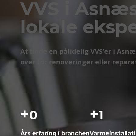
VVS i Asnæs
lokale eksp
At finde en pålidelig VVS’er i Asn
over for renoveringer eller reparat
+
+
0
1
Års erfaring i branchen
Varme­installat