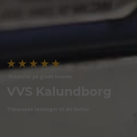
Vi samler på glade kunder
VVS Kalundborg
Tilpassede løsninger til dit behov