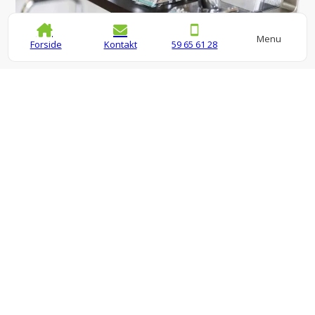
Menu
Forside
Kontakt
59 65 61 28
Vi samler på glade kunder
Det siger vores kunder.
Se flere anmeldelser