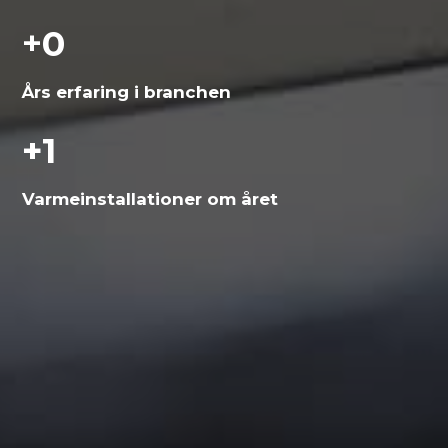
+
0
Års erfaring i branchen
+
1
Varme­installationer om året
Skal vi hjælpe dig?
Vi vender tilbage hurtigst muligt.