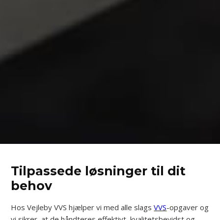
Tilpassede løsninger til dit
behov
Hos Vejleby VVS hjælper vi med alle slags
VVS
-opgaver og
vi sikrer, at de håndteres effektivt, kvalitetsbevidst og