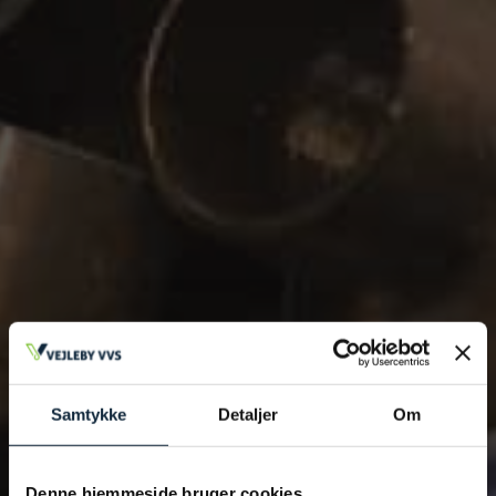
Fjern
Samtykke
Detaljer
Om
Tilføj filer (max 5)
Denne hjemmeside bruger cookies