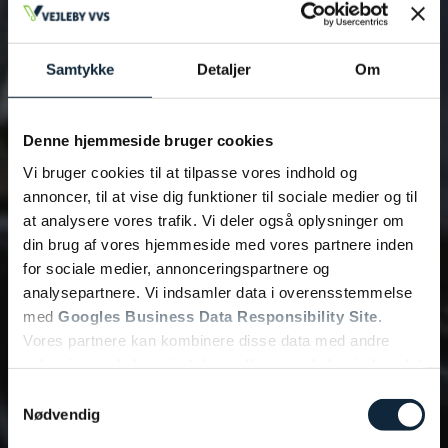
Samtykke
Detaljer
Om
Tilføj filer (max 5)
Denne hjemmeside bruger cookies
Vi bruger cookies til at tilpasse vores indhold og
Bliv kontaktet
annoncer, til at vise dig funktioner til sociale medier og til
at analysere vores trafik. Vi deler også oplysninger om
din brug af vores hjemmeside med vores partnere inden
for sociale medier, annonceringspartnere og
analysepartnere. Vi indsamler data i overensstemmelse
med
Googles Business Data Responsibility Site
.
Vores partnere kan kombinere disse data med andre
oplysninger, du har givet dem, eller som de har indsamlet
fra din brug af deres tjenester.
Samtykkevalg
Nødvendig
Se Cookie & Privatlivspolitik
her