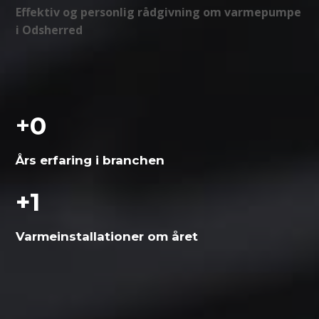
Effektiv og personlig rådgivning om varmepumpe
i Odsherred
+
0
Års erfaring i branchen
+
1
Varme­installationer om året
Skal vi hjælpe dig?
Vi vender tilbage hurtigst muligt.