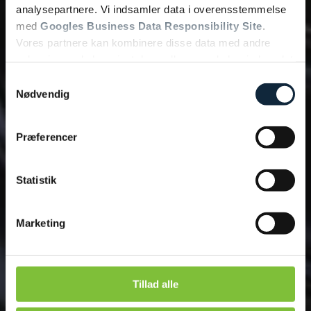
analysepartnere. Vi indsamler data i overensstemmelse
med
Googles Business Data Responsibility Site
.
Vores partnere kan kombinere disse data med andre
oplysninger, du har givet dem, eller som de har indsamlet
fra din brug af deres tjenester.
Samtykkevalg
Nødvendig
Se Cookie & Privatlivspolitik
her
Præferencer
Statistik
Marketing
Tillad alle