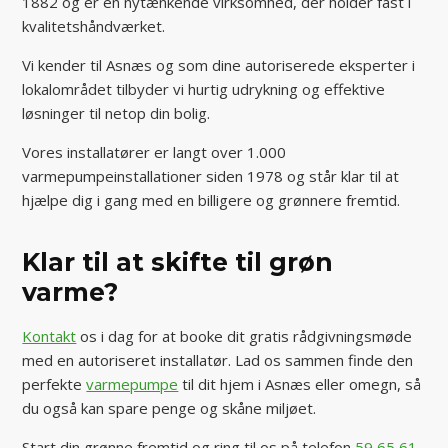
1882 og er en nytænkende virksomhed, der holder fast i
kvalitetshåndværket.
Vi kender til Asnæs og som dine autoriserede eksperter i
lokalområdet tilbyder vi hurtig udrykning og effektive
løsninger til netop din bolig.
Vores installatører er langt over 1.000
varmepumpeinstallationer siden 1978 og står klar til at
hjælpe dig i gang med en billigere og grønnere fremtid.
Klar til at skifte til grøn
varme?
Kontakt
os i dag for at booke dit gratis rådgivningsmøde
med en autoriseret installatør. Lad os sammen finde den
perfekte
varmepumpe
til dit hjem i Asnæs eller omegn, så
du også kan spare penge og skåne miljøet.
Start din grønne fremtid og ring til os på telefon
59 65 61