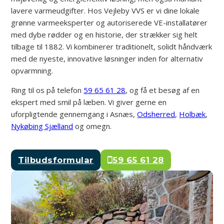
lavere varmeudgifter. Hos Vejleby VVS er vi dine lokale
grønne varmeeksperter og autoriserede VE-installatører
med dybe rødder og en historie, der strækker sig helt
tilbage til 1882. Vi kombinerer traditionelt, solidt håndværk
med de nyeste, innovative løsninger inden for alternativ
opvarmning.
Ring til os på telefon
59 65 61 28
, og få et besøg af en
ekspert med smil på læben. Vi giver gerne en
uforpligtende gennemgang i Asnæs,
Odsherred
,
Holbæk
,
Nykøbing Sjælland
og omegn.
Tilbudsformular
59 65 61 28