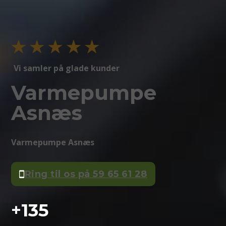
Vi samler på glade kunder
Varmepumpe
Asnæs
Varmepumpe Asnæs
Ring til os på 59 65 61 28
+
135