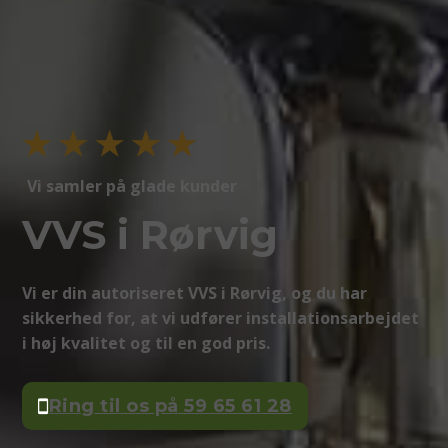
Vi samler på glade kunder
VVS i Rørvig
Vi er din autoriseret VVS i Rørvig, og du har
sikkerhed for, at vi udfører installationsarbejdet
i høj kvalitet og til en god pris.
Ring til os på 59 65 61 28